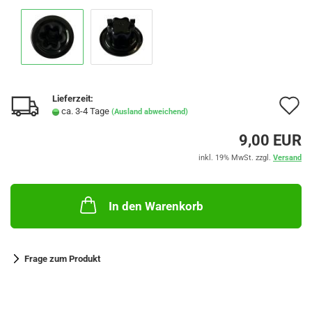
Lieferzeit:
A
ca. 3-4 Tage
(Ausland abweichend)
d
9,00 EUR
M
inkl. 19% MwSt. zzgl.
Versand
In den Warenkorb
Frage zum Produkt