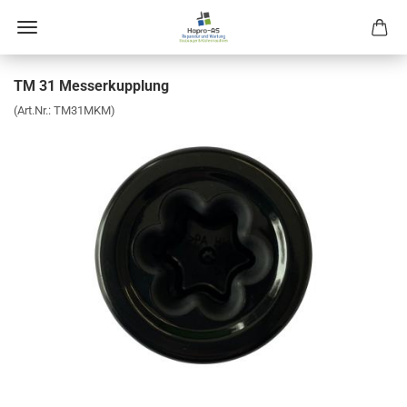
TM 31 Mes­ser­kupp­lung
(Art.Nr.:
TM31MKM
)