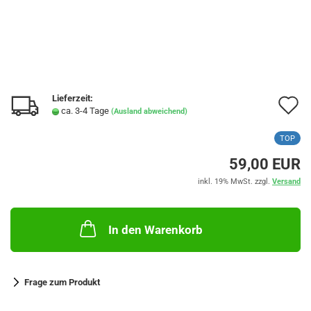
Lieferzeit:
A
ca. 3-4 Tage
(Ausland abweichend)
d
TOP
M
59,00 EUR
inkl. 19% MwSt. zzgl.
Versand
In den Warenkorb
Frage zum Produkt