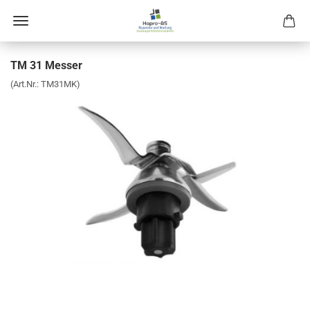
TM 31 Mes­ser
(Art.Nr.:
TM31MK
)