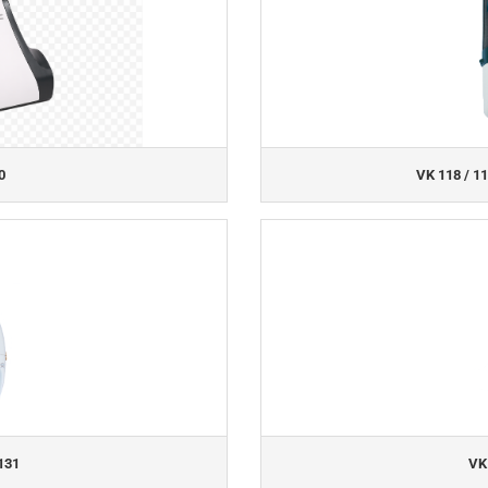
0
VK 118 / 11
131
VK