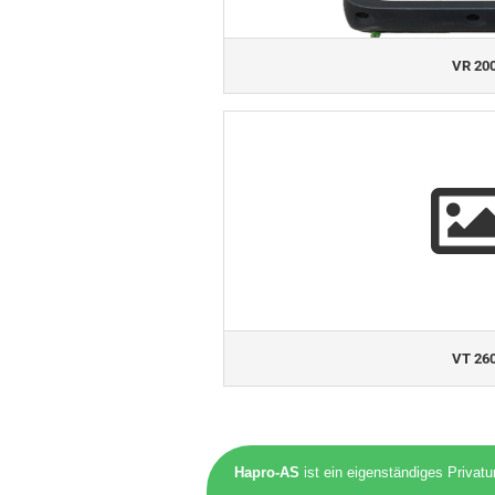
VR 20
VT 26
Hapro-AS
ist ein eigenständiges Privat