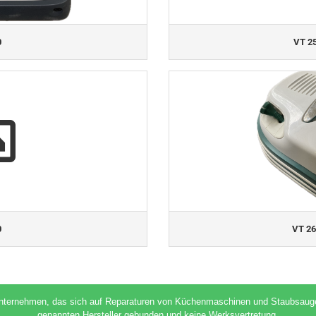
0
VT 25
0
VT 26
unternehmen, das sich auf Reparaturen von Küchenmaschinen und Staubsaugern 
genannten Hersteller gebunden und keine Werksvertretung.