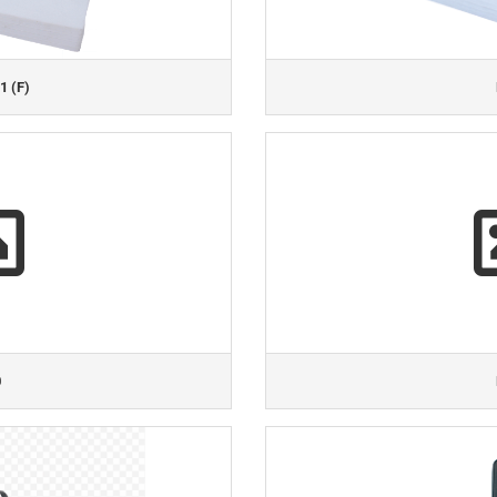
1 (F)
0