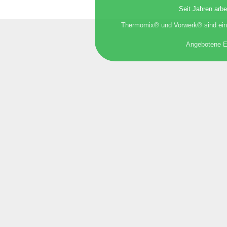
Seit Jahren arbe
Thermomix® und Vorwerk® sind eing
Angebotene Er