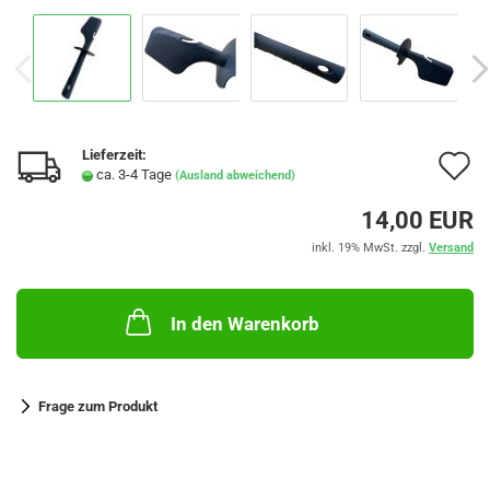
Lieferzeit:
A
ca. 3-4 Tage
(Ausland abweichend)
d
14,00 EUR
M
inkl. 19% MwSt. zzgl.
Versand
In den Warenkorb
Frage zum Produkt