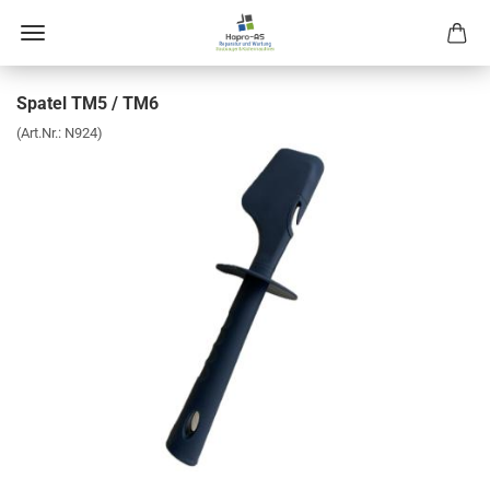
Spa­tel TM5 / TM6
(Art.Nr.:
N924
)