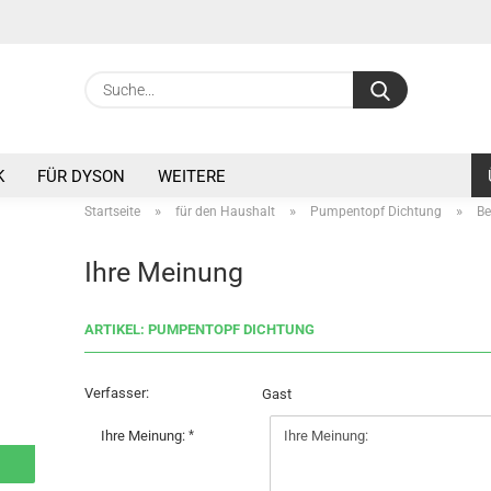
Sprache auswä
Suche...
E
Lieferland
K
FÜR DYSON
WEITERE
P
»
»
»
Startseite
für den Haushalt
Pumpentopf Dichtung
B
Ihre Meinung
ARTIKEL: PUMPENTOPF DICHTUNG
Kon
Pas
Verfasser:
Gast
Ihre Meinung: