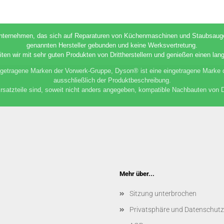
unternehmen, das sich auf Reparaturen von Küchenmaschinen und Staubsaugern 
genannten Hersteller gebunden und keine Werksvertretung.
iten wir mit sehr guten Produkten von Drittherstellern und genießen einen lang
etragene Marken der Vorwerk-Gruppe, Dyson® ist eine eingetragene Marke
ausschließlich der Produktbeschreibung.
satzteile sind, soweit nicht anders angegeben, kompatible Nachbauten von Dri
Mehr über...
Sitzung unterbrochen
Privatsphäre und Datenschutz