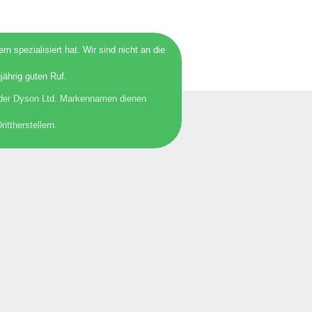
spezialisiert hat. Wir sind nicht an die
jährig guten Ruf.
 der Dyson Ltd. Markennamen dienen
ttherstellern.