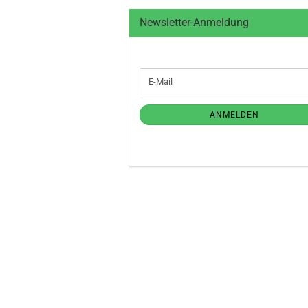
Newsletter-Anmeldung
WEITER
E-
ZUR
Mail
NEWSLETTER-
ANMELDUNG
ANMELDEN