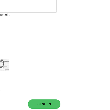
hen ein.
.
SENDEN