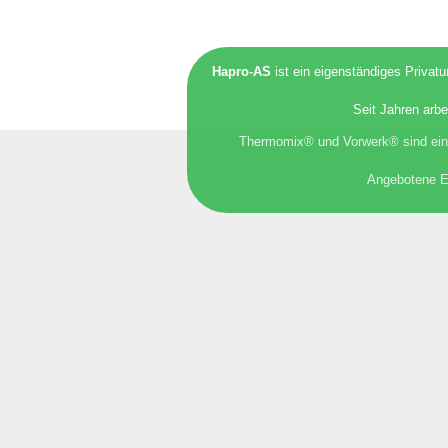
Hapro-AS
ist ein eigenständiges Privat
Seit Jahren arbe
Thermomix® und Vorwerk® sind eing
Angebotene Er