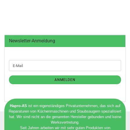
Newsletter-Anmeldung
WEITER
E-
ZUR
Mail
NEWSLETTER-
ANMELDUNG
ANMELDEN
Hapro-AS
ist ein eigenständiges Privatunternehmen, das sich auf
Reparaturen von Küchenmaschinen und Staubsaugern spezialisiert
hat. Wir sind nicht an die genannten Hersteller gebunden und keine
Werksvertretung.
Seit Jahren arbeiten wir mit sehr guten Produkten von