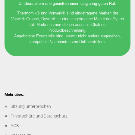
Drittherstellern und genießen einen langjährig guten Ruf.
Thermomix® und Vorwerk® sind eingetragene Marken der
Vorwerk-Gruppe, Dyson® ist eine eingetragene Marke der Dyson
Ltd. Markennamen dienen ausschließlich der
Produktbeschreibung.
Angebotene Ersatzteile sind, soweit nicht anders angegeben,
kompatible Nachbauten von Drittherstellern.
Mehr über...
Sitzung unterbrochen
Privatsphäre und Datenschutz
AGB