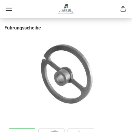
Füh­rungs­schei­be