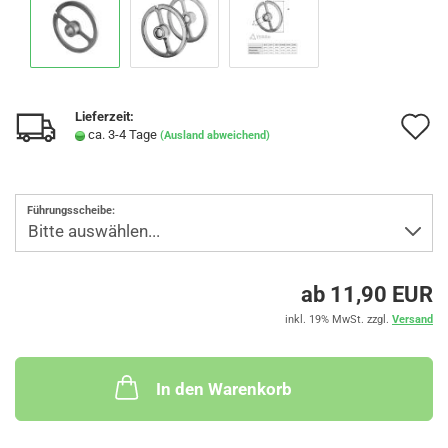
Lieferzeit:
A
ca. 3-4 Tage
(Ausland abweichend)
d
M
Führungsscheibe:
ab 11,90 EUR
inkl. 19% MwSt. zzgl.
Versand
In den Warenkorb