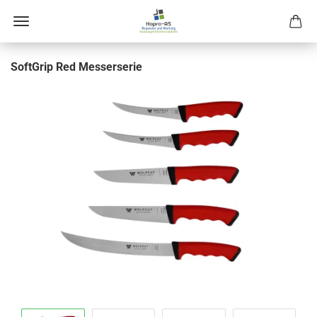
Soft­Grip Red Mes­ser­se­rie