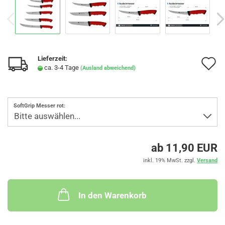
Lieferzeit:
A
ca. 3-4 Tage
(Ausland abweichend)
d
M
SoftGrip Messer rot:
ab 11,90 EUR
inkl. 19% MwSt. zzgl.
Versand
In den Warenkorb