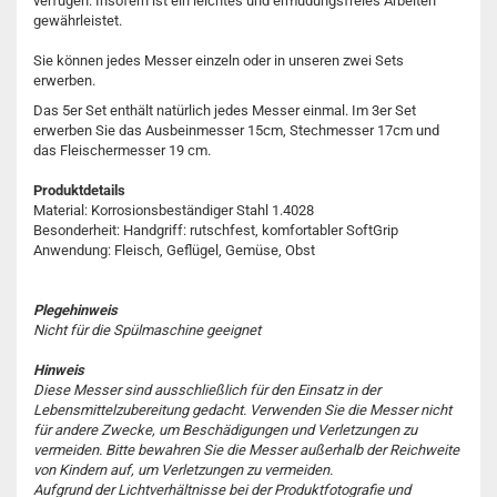
verfügen. Insofern ist ein leichtes und ermüdungsfreies Arbeiten
gewährleistet.
Sie können jedes Messer einzeln oder in unseren zwei Sets
erwerben.
Das 5er Set enthält natürlich jedes Messer einmal. Im 3er Set
erwerben Sie das Ausbeinmesser 15cm, Stechmesser 17cm und
das Fleischermesser 19 cm.
Produktdetails
Material: Korrosionsbeständiger Stahl 1.4028
Besonderheit: Handgriff: rutschfest, komfortabler SoftGrip
Anwendung: Fleisch, Geflügel, Gemüse, Obst
Plegehinweis
Nicht für die Spülmaschine geeignet
Hinweis
Diese Messer sind ausschließlich für den Einsatz in der
Lebensmittelzubereitung gedacht. Verwenden Sie die Messer nicht
für andere Zwecke, um Beschädigungen und Verletzungen zu
vermeiden. Bitte bewahren Sie die Messer außerhalb der Reichweite
von Kindern auf, um Verletzungen zu vermeiden.
Aufgrund der Lichtverhältnisse bei der Produktfotografie und