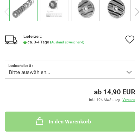
Lieferzeit:
A
ca. 3-4 Tage
(Ausland abweichend)
d
M
Lochscheibe 8 :
ab 14,90 EUR
inkl. 19% MwSt. zzgl.
Versand
In den Warenkorb