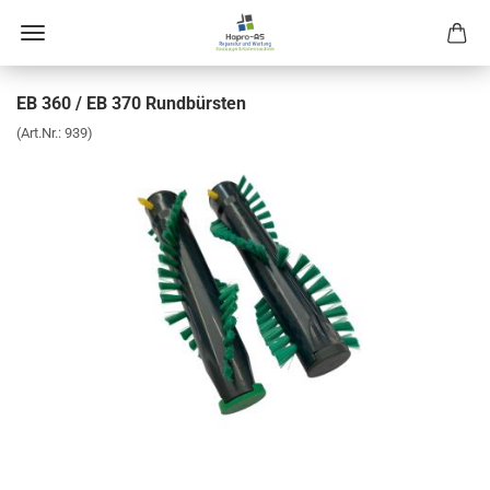
EB 360 / EB 370 Rund­bürs­ten
(Art.Nr.:
939
)